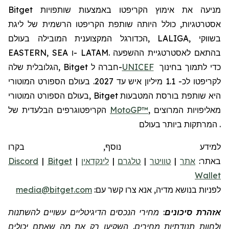
Bitget מניעה את אימוץ הקריפטו באמצעות שותפויות
אסטרטגיות, כולל היותה שותפת הקריפטו הרשמית של ליגת
הכדורגל המקצוענית המובילה בעולם, LALIGA, בשווקי
EASTERN, SEA ו- LATAM. בהתאם לאסטרטגיית ההשפעה
כדי לתמוך בחינוך
UNICEF
הגלובלית שלה, Bitget חברה ל-
לקריפטו לכ- 1.1 מיליון איש עד 2027. בעולם הספורט המוטורי
בעולם הספורט המוטורי, Bitget היא שותפת בורסת המטבעות
, מאליפויות המרוצים
MotoGP™
הקריפטוגרפים הבלעדית של
המרתקות ביותר בעולם.
למידע נוסף, בקרו
באתר:
אתר
|
טוויטר
|
טלגרם
|
לינקדאין
|
Bitget
|
Discord
Wallet
לפניות
בנושא מדיה, אנא צרו קשר
עם:
media@bitget.com
אזהרת סיכונים
: מחירי הנכסים הדיגיטליים עשויים להשתנות
ולחוות תנודתיות מחירים. השקיעו רק את מה שאתם יכולים