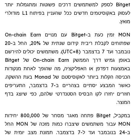
Bitget
לספק למשתמשים דרכים פשוטות ומתגמלות יותר
לעסוק באקוסיטמים חדשים ככל שהעניין בפיתוח
L1
מודולרי
מואץ.
MON
זמין כעת ב-
Bitget
עם מנויים
On-chain Earn
שפתוחים לקבלת ריבית קידום שנתית של 20%, החל ב-20
נובמבר ועד 7 בדצמבר (
UTC+8
). משתמשים יכולים להירשם
באופן גמיש דרך הממשק
On-chain Earn
של
Bitget
באמצעות דפדפן או האפליקציה, מה שהופך לאחת מנקודות
הכניסה הקלות ביותר לאקוסיסטם של
Monad
בעת ההשקה.
כאשר המבצע יסתיים בצהריים ב-7 בדצמבר, התעריפים
חוזרים יחזרו לקו הבסיס הסטנדרטי שלהם, כפי שיוצג בדף
המוצר.
במקביל,
Bitget
פתחה מאגר מסחר של 800,000 יחידות
MON
עבור משתמשים שיצברו כמות מזכה של
MON
החל
ב-24 בנובמבר ועד ל-7 בדצמבר. תמונת מצב יומית של