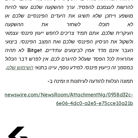
להרשות לעצמכם להפסיד. ערך ההשקעה שלכם עשוי להיות
מושפע וייתכן שלא תשיגו את היעדים הפיננסיים שלכם או
לא תוכלו לשחזר את ההשקעה
העיקרית שלכם. אתם תמיד צריכים לחפש ייעוץ פיננסי עצמאי
ולשקול את הניסיון הפיננסי שלכם ואת המצב הפיננסי. ביצועי
העבר אינם מדד אמין לביצועים עתידיים.
Bitget
לא תהיה
אחראית לכל הפסד שעלול להיגרם לכם. אין לפרש דבר הכלול
במסמך זה כייעוץ פיננסי. למידע נוסף, עיינו בתנאי
השימוש שלנו
.
תמונה
הנלוות
להודעה לעיתונות זו
זמינה
ב
-
obenewswire.com/NewsRoom/AttachmentNg/0958d32c-
6e06-4dc0-a2e5-e75cce10a21b