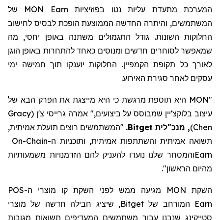
המערכת מתעדת עליות נטו בפוזיציות
MON Earn
של
המשתמשים, והיתרה החדשה הממוצעת הופכת לבסיס לחישוב
החלוקות השונות. גודל התגמולים משתנה באופן יחסי, מה
שמאפשר לסוחרים חדשים ומנוסים כאחד להתחרות באופן הוגן
לאורך כל תקופת הקמפיין. החלוקות יוענקו תוך חמישה ימי
עסקים לאחר סגירת האירוע.
"MON היא תוספת מרגשת כי היא מייצגת את הפרק הבא של
עיצוב בלוקצ'יין שמבוסס על ביצועים," אמרה גרייסי צ'ן
(
Gracy
Chen
)
,
מנכ"לית Bitget
.
"המשתמשים רוצים תועלת אמיתית,
תשואה אמיתית והשתתפות אמיתית, ותוכניות ה-
On-Chain
Earn
והמסחר שלנו נועדו להעניק להם הזדמנויות משמעותיות
מהיום הראשון
".
השקת
MON
מגיעה ממש לפני השקת קו מוצרי ה-
POS
Earn
המורחב של
Bitget
, שיציג חבילה חדשה של מוצרי
סטייקינג
שנבנו עבור משתמשים המעדיפים תשואות מגובות