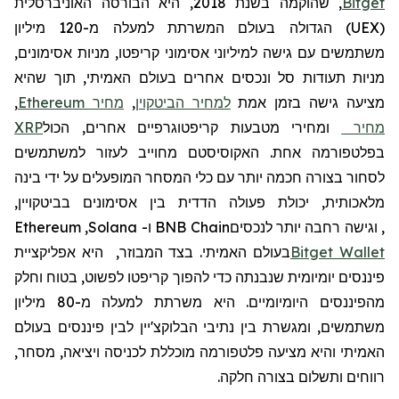
Bitget
,
שהוקמה
בשנת 2018, היא הבורסה האוניברסלית
(
UEX
)
הגדולה בעולם
המשרתת למעלה מ-120
מיליון
משתמשים
עם גישה למיליוני אסימוני קריפטו, מניות אסימונים,
מניות תעודות סל ונכסים אחרים בעולם האמיתי, תוך שהיא
מציעה גישה בזמן אמת
למחיר הביטקוין
,
מחיר
Ethereum
,
מחיר
ומחירי מטבעות קריפטוגרפיים אחרים, הכול
XRP
בפלטפורמה אחת. האקוסיסטם מחוייב לעזור למשתמשים
לסחור בצורה חכמה יותר עם כלי המסחר המופעלים על ידי בינה
מלאכותית, יכולת פעולה הדדית בין אסימונים בביטקויין,
, וגישה רחבה יותר לנכסים
BNB Chain
ו-
Solana
,
Ethereum
Wallet
Bitget
בעולם האמיתי. בצד המבוזר,
היא אפליקציית
פיננסים יומיומית שנבנתה כדי להפוך קריפטו לפשוט, בטוח וחלק
מהפיננסים היומיומיים. היא
משרתת
למעלה
מ
-80
מיליון
משתמשים
,
ומגשרת
בין
נתיבי
הבלוקצ
'
יין
לבין
פיננסים
בעולם
האמיתי
והיא
מצי
עה
פלטפורמה
מוכללת
לכניסה
ויציאה
,
מסחר
,
רווחים
ותשלום
בצורה
חלקה
.